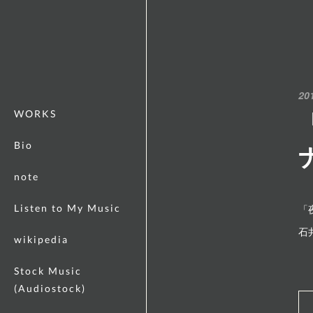
20
WORKS
Bio
note
Listen to My Music
「
石
wikipedia
Stock Music
(Audiostock)