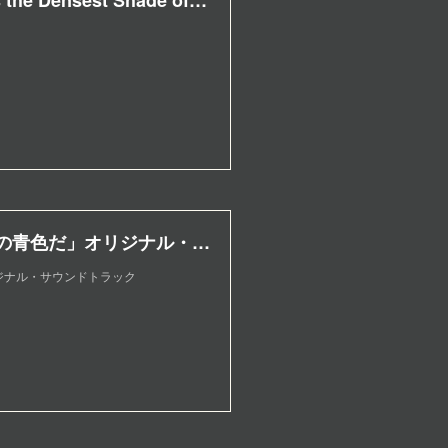
The Tokyo Night Sky Is Always the Densest Shade of Blue Original Soundtrack by Takashi Watanabe
「映画 夜空はいつでも最高密度の青色だ」オリジナル・サウンドトラック
ジナル・サウンドトラック