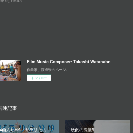
ks
(
146
)
Film
(
87
)
Film Music Composer: Takashi Watanabe
作曲家、渡邊崇のページ.
フォロー
関連記事
4曲入りEP 『ザラリ ヒリ
晩酌の流儀5