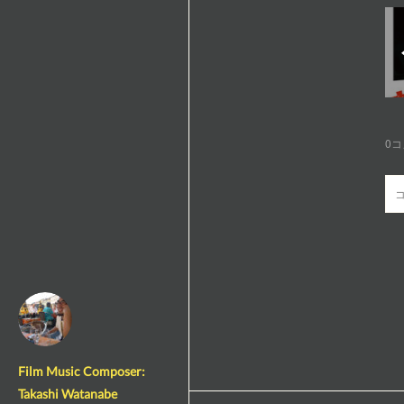
0
コ
Film Music Composer:
Takashi Watanabe