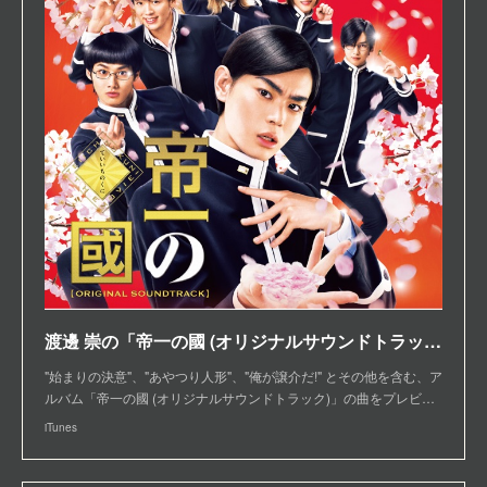
渡邊 崇の「帝一の國 (オリジナルサウンドトラック)」をiTunesで
"始まりの決意"、"あやつり人形"、"俺が譲介だ!" とその他を含む、ア
ルバム「帝一の國 (オリジナルサウンドトラック)」の曲をプレビ…
iTunes