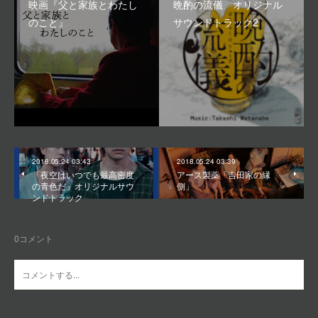
映画『父と家族とわたし
晩酌の流儀 オリジナル
のこと』
サウンドトラック2
2018.05.24 03:43
2018.05.24 03:39
「夜空はいつでも最高密度
アース製薬「吉田家の縁
の青色だ」オリジナルサウ
側」
ンドトラック
0
コメント