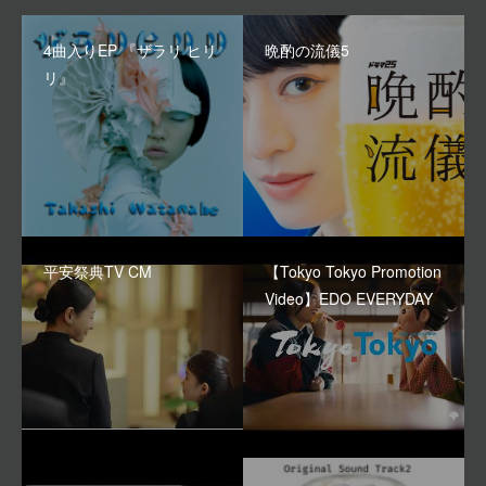
4曲入りEP 『ザラリ ヒリ
晩酌の流儀5
リ』
平安祭典TV CM
【Tokyo Tokyo Promotion
Video】EDO EVERYDAY