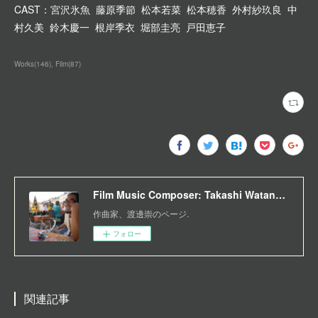
CAST：宮沢氷魚 藤原季節 松本若菜 松本穂香 外村紗玖良 中
村久美 鈴木慶一 根岸季衣 堀部圭亮 戸田恵子
Works
(
146
)
Film
(
87
)
Film Music Composer: Takashi Watanabe
作曲家、渡邊崇のページ.
フォロー
関連記事