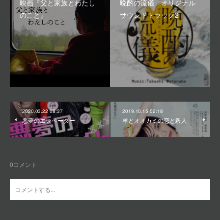
映画『父と家族とわたし
晩酌の流儀 オリジナル
のこと』
サウンドトラック2
2020.03.22 08:37
2019.10.15 02:18
悪夢のエレベーター
羊とオオカミの恋と殺人
0
コメント