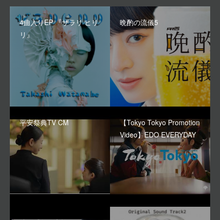
4曲入りEP 『ザラリ ヒリ
晩酌の流儀5
リ』
平安祭典TV CM
【Tokyo Tokyo Promotion
Video】EDO EVERYDAY