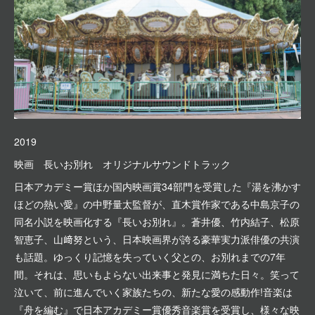
2019
映画 長いお別れ オリジナルサウンドトラック
日本アカデミー賞ほか国内映画賞34部門を受賞した『湯を沸かす
ほどの熱い愛』の中野量太監督が、直木賞作家である中島京子の
同名小説を映画化する『長いお別れ』。蒼井優、竹内結子、松原
智恵子、山﨑努という、日本映画界が誇る豪華実力派俳優の共演
も話題。ゆっくり記憶を失っていく父との、お別れまでの7年
間。それは、思いもよらない出来事と発見に満ちた日々。笑って
泣いて、前に進んでいく家族たちの、新たな愛の感動作!音楽は
『舟を編む』で日本アカデミー賞優秀音楽賞を受賞し、様々な映