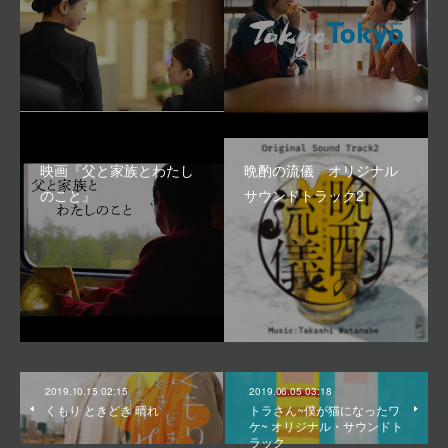
映画『父と家族とわたし
晩酌の流儀 オリジナル
のこと』
サウンドトラック2
2019.10.15 02:15
2019.06.05 03:18
くもり ときどき 晴れ
トラさん~僕が猫になったワ
ケ~ オリジナル・サウンドト
ラック