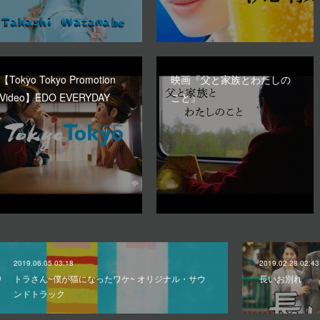
【Tokyo Tokyo Promotion
映画『父と家族とわたしの
Video】EDO EVERYDAY
こと』
2019.06.05 03:18
2019.02.28 02:43
トラさん~僕が猫になったワケ~ オリジナル・サウ
長いお別れ
ンドトラック