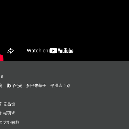
19
演 北山宏光 多部未華子 平澤宏々路
督 筧昌也
作 板羽皆
本 大野敏哉