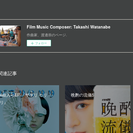
Film Music Composer: Takashi Watanabe
作曲家、渡邊崇のページ.
フォロー
関連記事
4曲入りEP 『ザラリ ヒリ
晩酌の流儀5
リ』