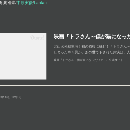
楽 渡邊崇/
中原実優
/
Lantan
北山宏光初主演！初の猫役に挑む！『トラさん
しまった寿々男が、あの世で下された判決は、人
映画『トラさん～僕が猫になったワケ～』公式サイト
ks
(
146
)
Film
(
87
)