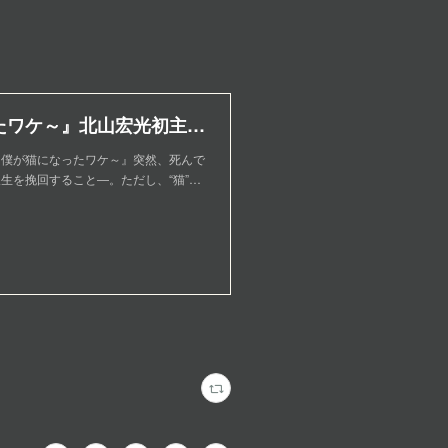
映画『トラさん～僕が猫になったワケ～』北山宏光初主演作！大ヒット上映中！
～僕が猫になったワケ～』突然、死んで
生を挽回すること―。ただし、“猫”…