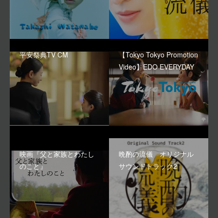
平安祭典TV CM
【Tokyo Tokyo Promotion
Video】EDO EVERYDAY
映画『父と家族とわたし
晩酌の流儀 オリジナル
のこと』
サウンドトラック2