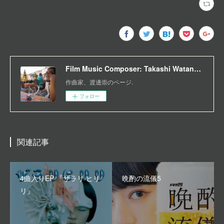
Film Music Composer: Takashi Watanabe
作曲家、渡邊崇のページ.
フォロー
関連記事
4曲入りEP 『ザラリ ヒリ
晩酌の流儀5
リ』