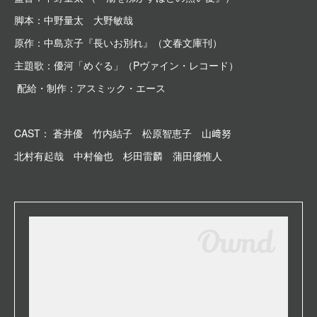
脚本：中野量太 大野敏哉
原作：中島京子『長いお別れ』（文春文庫刊）
主題歌：優河「めぐる」（Pヴァイン・レコード）
配給・制作：アスミック・エース
CAST： 蒼井優 竹内結子 松原智恵子 山﨑努
北村有起哉 中村倫也 杉田雷麟 蒲田優惟人