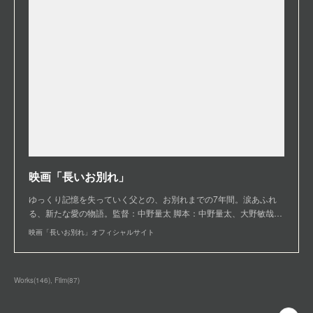
映画「長いお別れ」
ゆっくり記憶を失っていく父との、お別れまでの7年間。涙あふれ
る、新たな愛の物語。監督：中野量太 脚本：中野量太、大野敏哉…
映画「長いお別れ」オフィシャルサイト
Works
(
146
)
Film
(
87
)