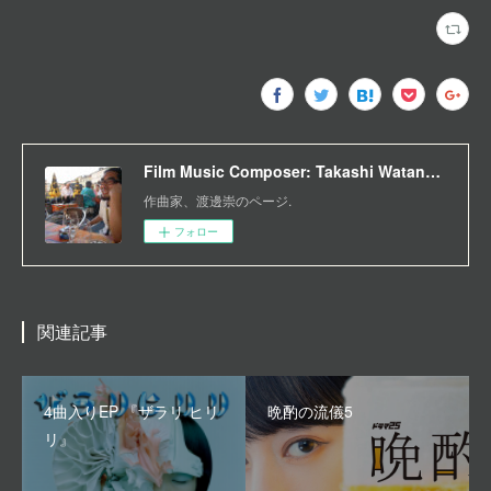
Film Music Composer: Takashi Watanabe
作曲家、渡邊崇のページ.
フォロー
関連記事
4曲入りEP 『ザラリ ヒリ
晩酌の流儀5
リ』