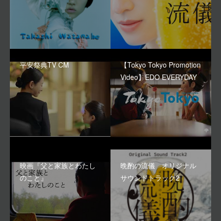
平安祭典TV CM
【Tokyo Tokyo Promotion
Video】EDO EVERYDAY
映画『父と家族とわたし
晩酌の流儀 オリジナル
のこと』
サウンドトラック2