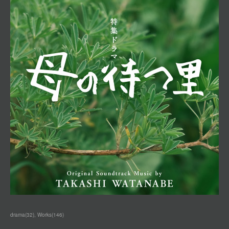
drama
(
32
)
Works
(
146
)