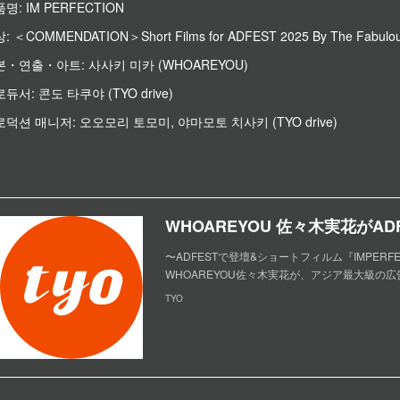
명: IM PERFECTION
: ＜COMMENDATION＞Short Films for ADFEST 2025 By The Fabulou
본・연출・아트: 사사키 미카 (WHOAREYOU)
듀서: 콘도 타쿠야 (TYO drive)
덕션 매니저: 오오모리 토모미, 야마모토 치사키 (TYO drive)
〜ADFESTで登壇&ショートフィルム『IMPERF
WHOAREYOU佐々木実花が、アジア最大級の広告
TYO