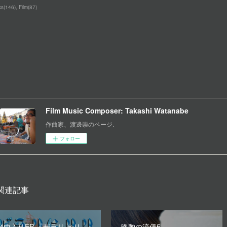
ks
(
146
)
Film
(
87
)
Film Music Composer: Takashi Watanabe
作曲家、渡邊崇のページ.
フォロー
関連記事
4曲入りEP 『ザラリ ヒリ
晩酌の流儀5