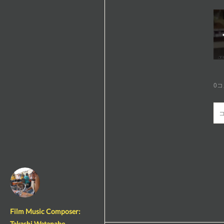
0
コ
Film Music Composer:
Takashi Watanabe