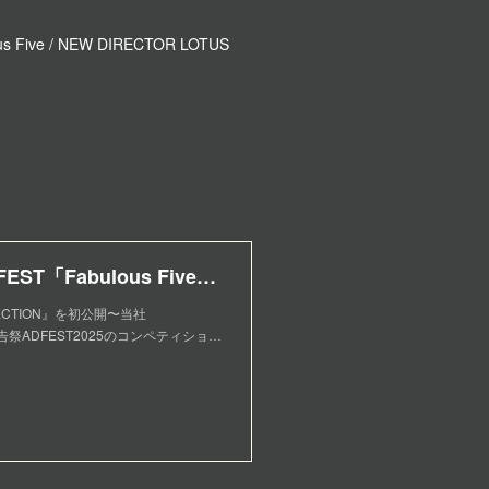
s Five / NEW DIRECTOR LOTUS
WHOAREYOU 佐々木実花がADFEST「Fabulous Five」で最優秀賞受賞！ - Topics - TYO
ECTION』を初公開〜当社
祭ADFEST2025のコンペティショ…