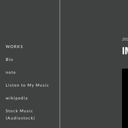
20
I
WORKS
Bio
note
Listen to My Music
wikipedia
Stock Music
(Audiostock)