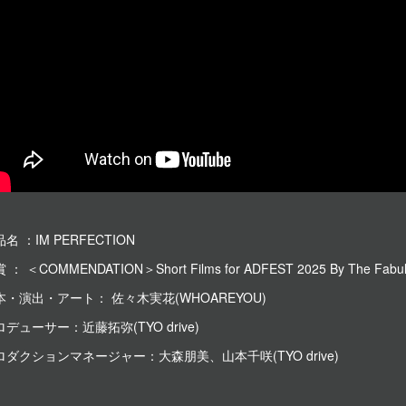
名 ：IM PERFECTION
 ： ＜COMMENDATION＞Short Films for ADFEST 2025 By The Fabul
本・演出・アート： 佐々木実花(WHOAREYOU)
デューサー：近藤拓弥(TYO drive)
ロダクションマネージャー：大森朋美、山本千咲(TYO drive)