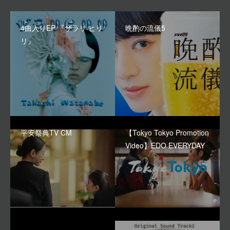
4曲入りEP 『ザラリ ヒリ
晩酌の流儀5
リ』
平安祭典TV CM
【Tokyo Tokyo Promotion
Video】EDO EVERYDAY