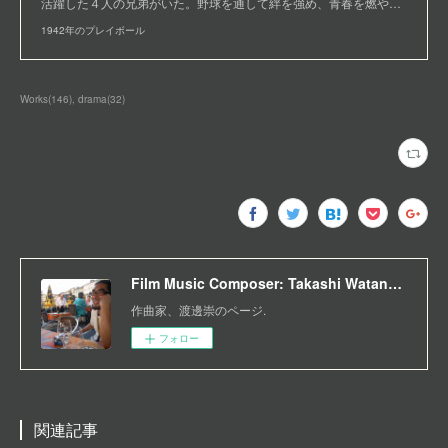
活躍した４人の兄弟がいた。野球を通して絆を強め、青春を燃や…
1942年のプレイボール
Works
(
146
)
drama
(
32
)
Film Music Composer: Takashi Watanabe
作曲家、渡邊崇のページ.
フォロー
関連記事