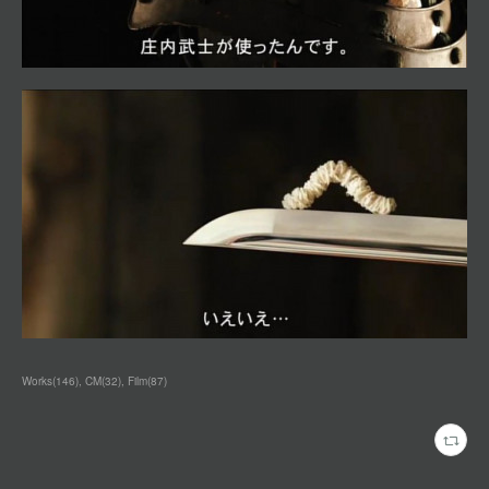
Works
(
146
)
CM
(
32
)
Film
(
87
)