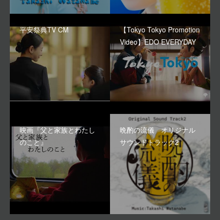
平安祭典TV CM
【Tokyo Tokyo Promotion
Video】EDO EVERYDAY
映画『父と家族とわたし
晩酌の流儀 オリジナル
のこと』
サウンドトラック2