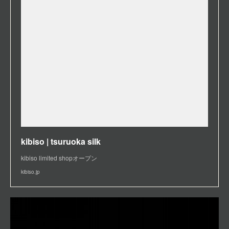
kibiso | tsuruoka silk
kibiso limited shopオープン
kibiso.jp