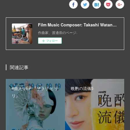
Film Music Composer: Takashi Watanabe
作曲家、渡邊崇のページ.
フォロー
関連記事
4曲入りEP 『ザラリ ヒリ
晩酌の流儀5
リ』