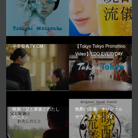
平安祭典TV CM
【Tokyo Tokyo Promotion
Video】EDO EVERYDAY
映画『父と家族とわたし
晩酌の流儀 オリジナル
のこと』
サウンドトラック2