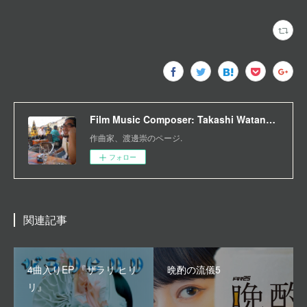
Film Music Composer: Takashi Watanabe
作曲家、渡邊崇のページ.
フォロー
関連記事
4曲入りEP 『ザラリ ヒリ
晩酌の流儀5
リ』