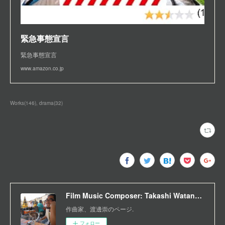
緊急事態宣言
緊急事態宣言
www.amazon.co.jp
Works
(
146
)
drama
(
32
)
Film Music Composer: Takashi Watanabe
作曲家、渡邊崇のページ.
フォロー