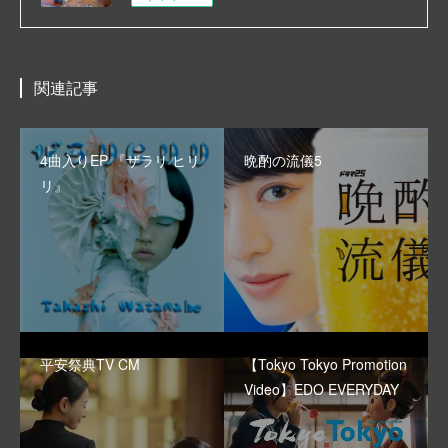
関連記事
4曲入りEP 『ザラリ ヒリ
晩酌の流儀5
リ』
平安祭典TV CM
【Tokyo Tokyo Promotion
Video】EDO EVERYDAY